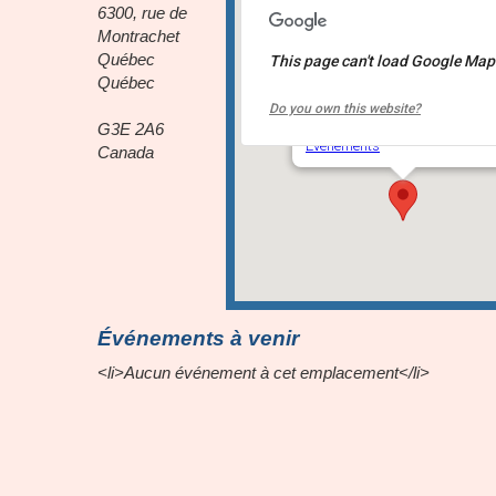
6300, rue de
Montrachet
Québec
This page can't load Google Maps
École du Vignoble
Québec
Do you own this website?
6300, rue de Montrachet - Qué
G3E 2A6
Événements
Canada
Événements à venir
<li>Aucun événement à cet emplacement</li>