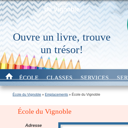
École
du Vignoble
Ouvre un livre, trouve
un trésor!
ÉCOLE
CLASSES
SERVICES
SER
École du Vignoble
»
Emplacements
»
École du Vignoble
École du Vignoble
Adresse