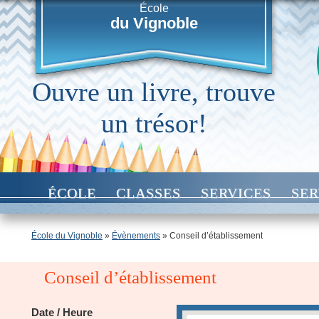
École
du Vignoble
Ouvre un livre, trouve
un trésor!
ÉCOLE
CLASSES
SERVICES
SER
École du Vignoble
»
Évènements
»
Conseil d’établissement
Conseil d’établissement
Date / Heure